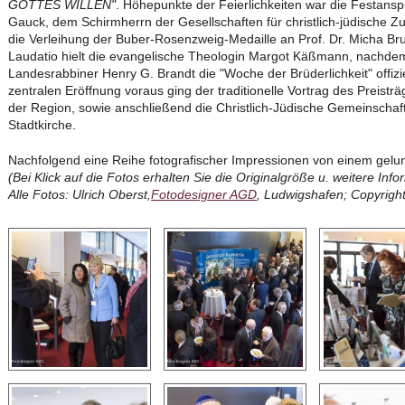
GOTTES WILLEN"
. Höhepunkte der Feierlichkeiten war die Festan
Gauck, dem Schirmherrn der Gesellschaften für christlich-jüdische 
die Verleihung der Buber-Rosenzweig-Medaille an Prof. Dr. Micha Bru
Laudatio hielt die evangelische Theologin Margot Käßmann, nachdem
Landesrabbiner Henry G. Brandt die "Woche der Brüderlichkeit" offiziell
zentralen Eröffnung voraus ging der traditionelle Vortrag des Preist
der Region, sowie anschließend die Christlich-Jüdische Gemeinschaft
Stadtkirche.
Nachfolgend eine Reihe fotografischer Impressionen von einem ge
(Bei Klick auf die Fotos erhalten Sie die Originalgröße u. weitere Inf
Alle Fotos: Ulrich Oberst,
Fotodesigner AGD
, Ludwigshafen; Copyrigh