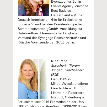
Eventagentur Berlin
Events Agency. Zuvor bei
Best Buddies
Deutschland e.V., der
Deutsch-Israelischen Hilfe für Krebskranke
Kinder e.V. und bei den Brandenburgischen
Sommerkonzerten gGmbH. Ausbildung zur
Hotelkauffrau. Ehrenamtliche Tätigkeiten:
Vorstand der Synagoge Pestalozzistraße und
jüdische Vorsitzende der GCJZ Berlin.
Nina Pape
Sprecherin "Forum
Junger Erwachsener"
(FJE)
Geb. 1985 in
Minden/Westf., studierte
Geschichte u. dt.
Literatur in Paderborn,
Istanbul, Oldenburg u.
Jerusalem; seit 2016 Promotion an der Univ.
UBB Cluj-Napoca, Rumänien, 2008-2018 freie