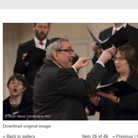
Download original image
« Back to gallery
Item 26 of 46
« Previous
|