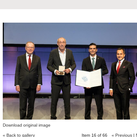
Download original image
« Back to gallery
Item 16 of 66
« Previous
|