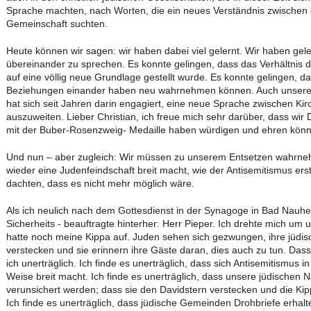
Sprache machten, nach Worten, die ein neues Verständnis zwischen 
Gemeinschaft suchten.
Heute können wir sagen: wir haben dabei viel gelernt. Wir haben gel
übereinander zu sprechen. Es konnte gelingen, dass das Verhältni
auf eine völlig neue Grundlage gestellt wurde. Es konnte gelingen, dass
Beziehungen einander haben neu wahrnehmen können. Auch unserer P
hat sich seit Jahren darin engagiert, eine neue Sprache zwischen Ki
auszuweiten. Lieber Christian, ich freue mich sehr darüber, dass wi
mit der Buber-Rosenzweig- Medaille haben würdigen und ehren kön
Und nun – aber zugleich: Wir müssen zu unserem Entsetzen wahrnehm
wieder eine Judenfeindschaft breit macht, wie der Antisemitismus erst
dachten, dass es nicht mehr möglich wäre.
Als ich neulich nach dem Gottesdienst in der Synagoge in Bad Nauhei
Sicherheits - beauftragte hinterher: Herr Pieper. Ich drehte mich um u
hatte noch meine Kippa auf. Juden sehen sich gezwungen, ihre jüdisc
verstecken und sie erinnern ihre Gäste daran, dies auch zu tun. Dass 
ich unerträglich. Ich finde es unerträglich, dass sich Antisemitismus
Weise breit macht. Ich finde es unerträglich, dass unsere jüdischen
verunsichert werden; dass sie den Davidstern verstecken und die Kippa
Ich finde es unerträglich, dass jüdische Gemeinden Drohbriefe erhal