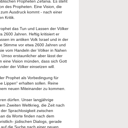
biblischen Propheten Zefania. Es steht
ion des Propheten. Eine Vision, die
 zum Ausdruck kommt - nach einer
n Kritik.
r Prophet das Tun und Lassen der Völker
a 2600 Jahren. Heftig kritisiert er
sen im antiken Volk Israel und in der
ne Stimme vor etwa 2600 Jahren und
e sie vom Handeln der Völker in Nahen
 Umso erstaunlicher aber lässt der
 in eine Vision münden, dass sich Gott
nder der Völker einsetzen will.
 der Prophet als Vorbedingung für
e Lippen“ erhalten sollen. Reine
einem neuen Miteinander zu kommen.
hren dürfen. Unser langjährige
dem Zweiten Weltkrieg, die Zeit nach
t der Sprachlosigkeit zwischen
 man da Worte finden nach dem
istlich- jüdischen Dialogs, gerade
ch auf die Suche nach einer neuen