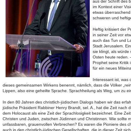
aus der Schrift des 
im Kontext einer Vis
etwas überraschend
schweren und heftige
Heftig kritisiert de
in seiner Zeit vor etw
auch das Tun und Las
Stadt Jerusalem. Ei
sie klingt, als würd
Osten heute reden. -
Prophet seine Kritik
für ein neues Miteina
Interessant ist, was
dieses gemeinsamen Wirkens benennt, nämlich, dass die Völker „rein
Lippen, also eine geheilte Sprache. Sprachheilung als Weg, um zu 
In den 80 Jahren des christlich-jüdischen Dialogs haben wir das erfa
jüdische Präsident Rabbiner Henry Brandt, sel. A., hat die Zeit nach 
dem Holocaust als eine Zeit der Sprachlosigkeit bezeichnet. Eine Zei
Christen und Juden, zwischen Jüdinnen und Christinnen. Wie sollte
unfassbaren, grauenvollen Verbrechen? Es waren die Pioniere des chr
auch in den christlich-jüdischen Gesellschaften, die in dieser Zeit si