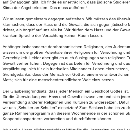
auf Synagogen gibt. Ich finde es unerträglich, dass jüdische Studie
Klima der Angst erleiden. Das muss aufhören!
Wir müssen gemeinsam dagegen aufstehen. Wir müssen das überwin
klarmachen, dass der Hass und die Gewalt, die sich gegen jüdische
richtet, ein Angriff auf uns alle ist. Wir dürfen dem Hass und der Ge
kranken Sprache der Verachtung keinen Raum lassen.
Anhänger insbesondere derabrahamischen Religionen, des Judentum
wissen um die großen Potentiale ihrer Religionen für Versöhnung und
Gerechtigkeit. Leider aber gibt es auch Auslegungen von religiösen T
Gewalt verherrlichen. Dagegen ist das Beten für Versöhnung und das 
Verpflichtung, sich für ein friedvolles Miteinander-Leben einzusetzen, 
Grundgedanke, dass der Mensch vor Gott zu einem verantwortlichen L
Motiv, sich für eine menschenfreundlichere Welt einzusetzen.
Der Glaubensgrundsatz, dass jeder Mensch ein Geschöpf Gottes ist, ein
für die Überwindung von Hass und Gewalt einzusetzen und sich jede
Verleumdung anderer Religionen und Kulturen zu widersetzen. Dafür 
wir uns „Schulter an Schulter“ einsetzten! Zum Schluss habe ich zu 
ganze Rahmenprogramm an diesem Wochenende in der schönen Stad
Kooperationspartnern vorbereiten und durchführen können.