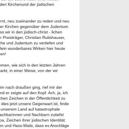
den Kirchenund der jüdischen
ernt, neu zueinander zu reden und neu
s der Kirchen gegenüber dem Judentum
 wir in den jüdisch-christ - lichen
reisträger, Christian Rutishauser,
rche und Judentum zu vertiefen und
r Dein wunderbares Wirken hier heute
nen!
en, wie sich in den letzten Jahren
arkt, in einer Weise, von der wir
m nach draußen ging, rief mir der
nd er zeigte auf den Kopf. Ach, ja, ich
hen Zeichen in der Öffentlichkeit zu
dies jetzt unsere Gegenwart ist, finde
 in unserem Land auf katastrophale
 Nachbarinnen und Nachbarn zutiefst
, Zeichen ihrer jüdischen Identität.
ten und Hass-Mails, dass es Anschläge